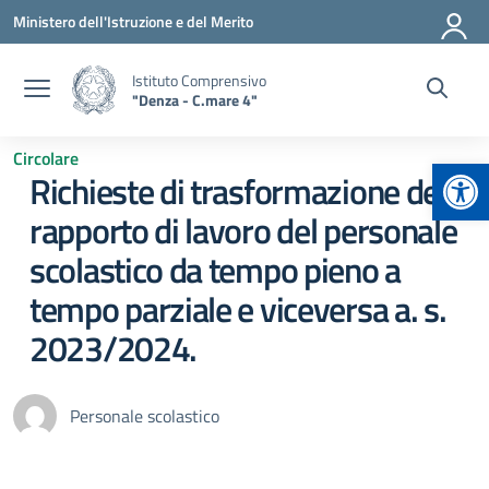
Vai ai contenuti
Vai al menu di navigazione
Vai al footer
Ministero dell'Istruzione e del Merito
Istituto Comprensivo
"Denza - C.mare 4"
Circolare
Apr
Richieste di trasformazione del
rapporto di lavoro del personale
scolastico da tempo pieno a
tempo parziale e viceversa a. s.
2023/2024.
Personale scolastico