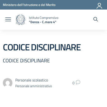
Vai ai contenuti
Vai al menu di navigazione
Vai al footer
Ministero dell'Istruzione e del Merito
Istituto Comprensivo
"Denza - C.mare 4"
CODICE DISCIPLINARE
CODICE DISCIPLINARE
Personale scolastico
0
Personale amministrativo