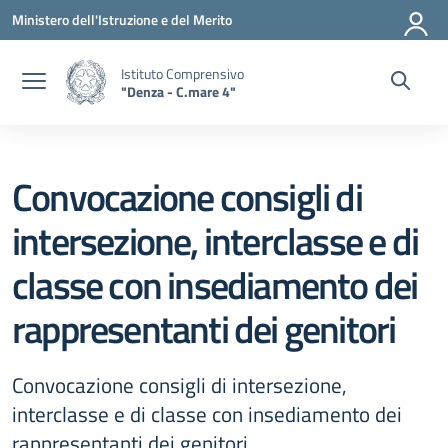
Vai ai contenuti
Vai al menu di navigazione
Vai al footer
Ministero dell'Istruzione e del Merito
Istituto Comprensivo
"Denza - C.mare 4"
Convocazione consigli di
intersezione, interclasse e di
classe con insediamento dei
rappresentanti dei genitori
Convocazione consigli di intersezione,
interclasse e di classe con insediamento dei
rappresentanti dei genitori