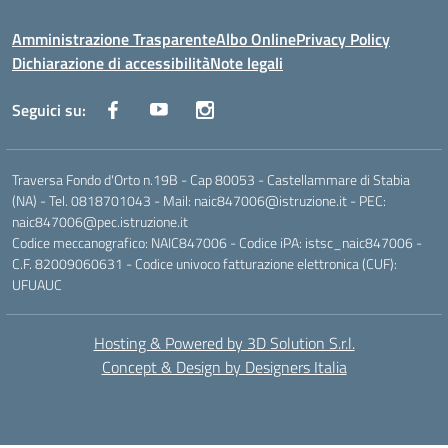
Amministrazione Trasparente
Albo Online
Privacy Policy
Dichiarazione di accessibilità
Note legali
Seguici su:
Traversa Fondo d'Orto n.19B - Cap 80053 - Castellammare di Stabia
(NA) - Tel. 0818701043 - Mail: naic847006@istruzione.it - PEC:
naic847006@pec.istruzione.it
Codice meccanografico: NAIC847006 - Codice iPA: istsc_naic847006 -
C.F. 82009060631 - Codice univoco fatturazione elettronica (CUF):
UFUAUC
Hosting & Powered by 3D Solution S.r.l.
Concept & Design by Designers Italia