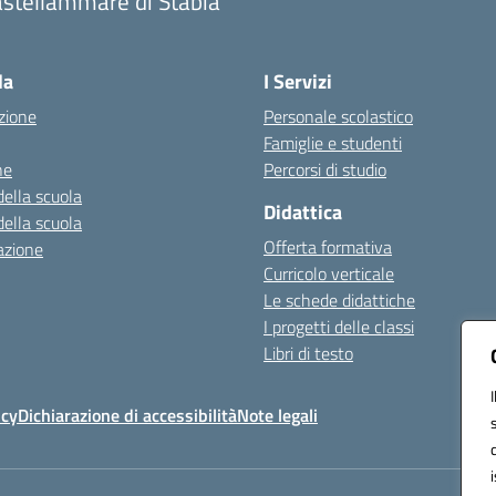
astellammare di Stabia
Visita la pagina iniziale della scuola
la
I Servizi
zione
Personale scolastico
Famiglie e studenti
ne
Percorsi di studio
della scuola
Didattica
della scuola
Offerta formativa
azione
Curricolo verticale
Le schede didattiche
I progetti delle classi
Libri di testo
icy
Dichiarazione di accessibilità
Note legali