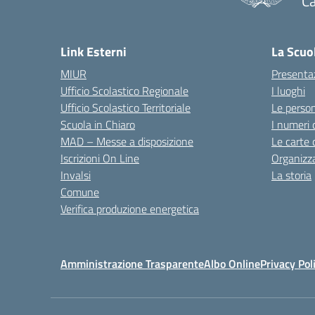
C
— 
Link Esterni
La Scuo
MIUR
Presenta
Ufficio Scolastico Regionale
I luoghi
Ufficio Scolastico Territoriale
Le perso
Scuola in Chiaro
I numeri 
MAD – Messe a disposizione
Le carte 
Iscrizioni On Line
Organizz
Invalsi
La storia
Comune
Verifica produzione energetica
Amministrazione Trasparente
Albo Online
Privacy Pol