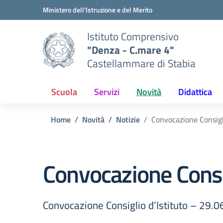
Vai ai contenuti
Vai al menu di navigazione
Vai al footer
Ministero dell'Istruzione e del Merito
Istituto Comprensivo
"Denza - C.mare 4"
Castellammare di Stabia
Scuola
Servizi
Novità
Didattica
Home
Novità
Notizie
Convocazione Consigli
Convocazione Consig
Convocazione Consiglio d’Istituto – 29.0