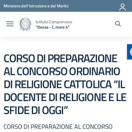
Vai ai contenuti
Vai al menu di navigazione
Vai al footer
Ministero dell'Istruzione e del Merito
Istituto Comprensivo
"Denza - C.mare 4"
CORSO DI PREPARAZIONE
AL CONCORSO ORDINARIO
DI RELIGIONE CATTOLICA “IL
DOCENTE DI RELIGIONE E LE
SFIDE DI OGGI”
CORSO DI PREPARAZIONE AL CONCORSO