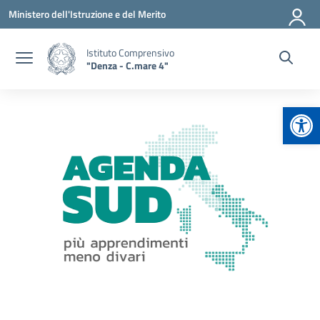
Vai ai contenuti
Vai al menu di navigazione
Vai al footer
Ministero dell'Istruzione e del Merito
Istituto Comprensivo
"Denza - C.mare 4"
Apr