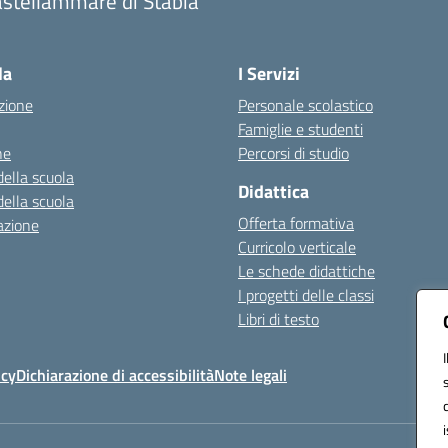
astellammare di Stabia
Visita la pagina iniziale della scuola
la
I Servizi
zione
Personale scolastico
Famiglie e studenti
ne
Percorsi di studio
della scuola
Didattica
della scuola
Offerta formativa
azione
Curricolo verticale
Le schede didattiche
I progetti delle classi
Libri di testo
icy
Dichiarazione di accessibilità
Note legali