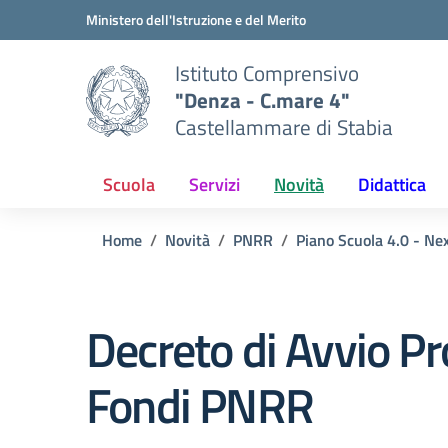
Vai ai contenuti
Vai al menu di navigazione
Vai al footer
Ministero dell'Istruzione e del Merito
Istituto Comprensivo
"Denza - C.mare 4"
Castellammare di Stabia
Scuola
Servizi
Novità
Didattica
Home
Novità
PNRR
Piano Scuola 4.0 - Ne
Decreto di Avvio Pro
Fondi PNRR