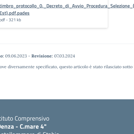
timbro_protocollo_0._Decreto_di_Avvio_Procedura_Selezione_(
Est).pdf.pades
pdf - 321 kb
o:
09.06.2023
-
Revisione:
07.03.2024
ove diversamente specificato, questo articolo è stato rilasciato sott
tituto Comprensivo
Denza - C.mare 4"