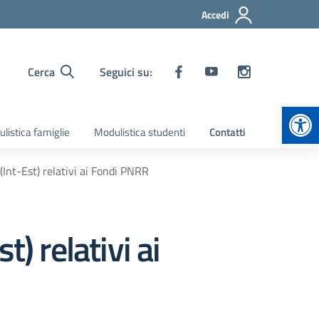
Accedi
Cerca
Seguici su:
Apr
listica famiglie
Modulistica studenti
Contatti
Int-Est) relativi ai Fondi PNRR
) relativi ai