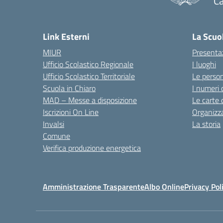
C
— 
Link Esterni
La Scuo
MIUR
Presenta
Ufficio Scolastico Regionale
I luoghi
Ufficio Scolastico Territoriale
Le perso
Scuola in Chiaro
I numeri 
MAD – Messe a disposizione
Le carte 
Iscrizioni On Line
Organizz
Invalsi
La storia
Comune
Verifica produzione energetica
Amministrazione Trasparente
Albo Online
Privacy Pol