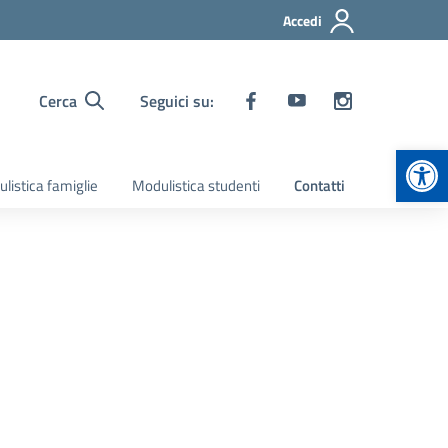
Accedi
Cerca
Seguici su:
Apr
listica famiglie
Modulistica studenti
Contatti