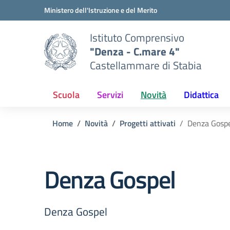
Vai ai contenuti
Vai al menu di navigazione
Vai al footer
Ministero dell'Istruzione e del Merito
Istituto Comprensivo
"Denza - C.mare 4"
Castellammare di Stabia
Scuola
Servizi
Novità
Didattica
Home
Novità
Progetti attivati
Denza Gosp
Denza Gospel
Denza Gospel