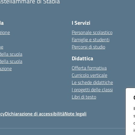
astellammare di Stabia
Visita la pagina iniziale della scuola
la
I Servizi
zione
Personale scolastico
Famiglie e studenti
ne
Percorsi di studio
della scuola
Didattica
della scuola
Offerta formativa
azione
Curricolo verticale
Le schede didattiche
I progetti delle classi
Libri di testo
icy
Dichiarazione di accessibilità
Note legali