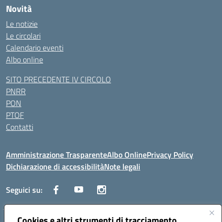
Novità
Le notizie
Le circolari
Calendario eventi
Albo online
SITO PRECEDENTE IV CIRCOLO
PNRR
PON
PTOF
Contatti
Amministrazione Trasparente
Albo Online
Privacy Policy
Dichiarazione di accessibilità
Note legali
Seguici su:
Cookies e altri strumenti di tracciamento