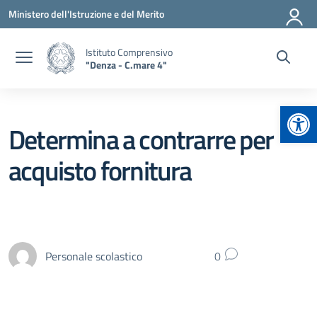
Vai ai contenuti
Vai al menu di navigazione
Vai al footer
Ministero dell'Istruzione e del Merito
Istituto Comprensivo
"Denza - C.mare 4"
Apr
Determina a contrarre per
acquisto fornitura
Personale scolastico
0