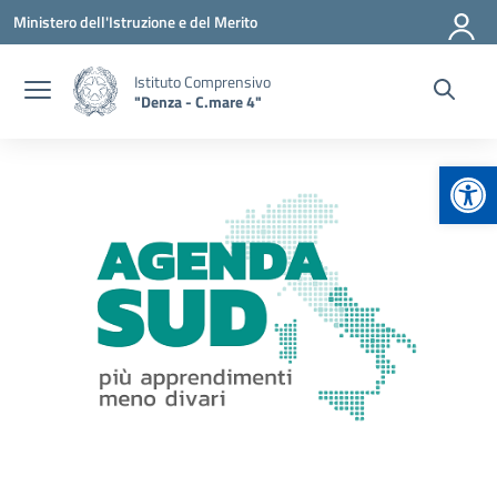
Vai ai contenuti
Vai al menu di navigazione
Vai al footer
Ministero dell'Istruzione e del Merito
Istituto Comprensivo
"Denza - C.mare 4"
Apr