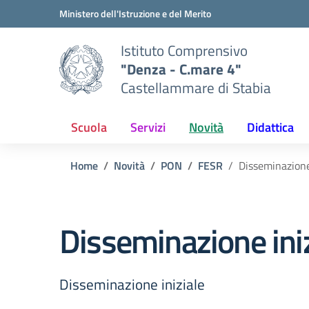
Vai ai contenuti
Vai al menu di navigazione
Vai al footer
Ministero dell'Istruzione e del Merito
Istituto Comprensivo
"Denza - C.mare 4"
Castellammare di Stabia
Scuola
Servizi
Novità
Didattica
Home
Novità
PON
FESR
Disseminazione
Disseminazione iniz
Disseminazione iniziale