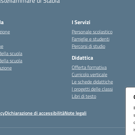
astellammare di Stabia
Visita la pagina iniziale della scuola
la
I Servizi
zione
Personale scolastico
Famiglie e studenti
ne
Percorsi di studio
della scuola
Didattica
della scuola
Offerta formativa
azione
Curricolo verticale
Le schede didattiche
I progetti delle classi
Libri di testo
icy
Dichiarazione di accessibilità
Note legali