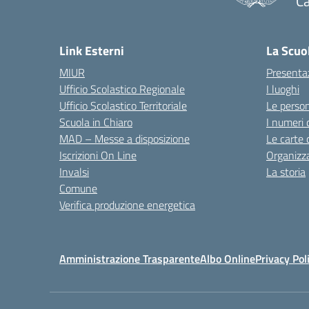
C
— 
Link Esterni
La Scuo
MIUR
Presenta
Ufficio Scolastico Regionale
I luoghi
Ufficio Scolastico Territoriale
Le perso
Scuola in Chiaro
I numeri 
MAD – Messe a disposizione
Le carte 
Iscrizioni On Line
Organizz
Invalsi
La storia
Comune
Verifica produzione energetica
Amministrazione Trasparente
Albo Online
Privacy Pol