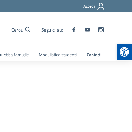
Accedi
Cerca
Seguici su:
Apr
listica famiglie
Modulistica studenti
Contatti