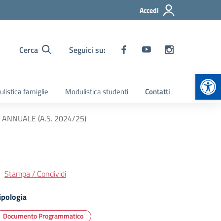
Accedi
Cerca
Seguici su:
Apr
listica famiglie
Modulistica studenti
Contatti
ANNUALE (A.S. 2024/25)
Stampa / Condividi
ipologia
Documento Programmatico