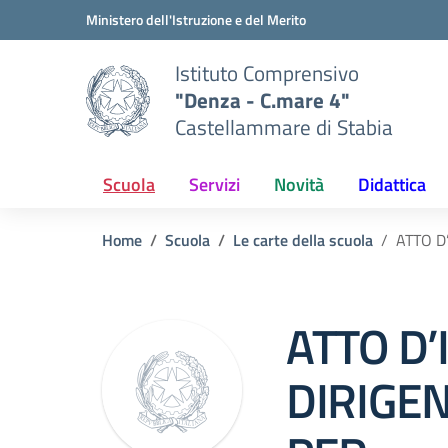
Vai ai contenuti
Vai al menu di navigazione
Vai al footer
Ministero dell'Istruzione e del Merito
Istituto Comprensivo
"Denza - C.mare 4"
Castellammare di Stabia
Scuola
Servizi
Novità
Didattica
Home
Scuola
Le carte della scuola
ATTO D
ATTO D’
DIRIGE