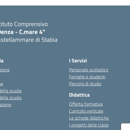
tituto Comprensivo
Denza - C.mare 4"
astellammare di Stabia
Visita la pagina iniziale della scuola
la
I Servizi
zione
Personale scolastico
Famiglie e studenti
ne
Percorsi di studio
della scuola
Didattica
della scuola
Offerta formativa
azione
Curricolo verticale
Le schede didattiche
I progetti delle classi