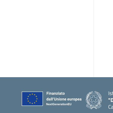
Is
"
C