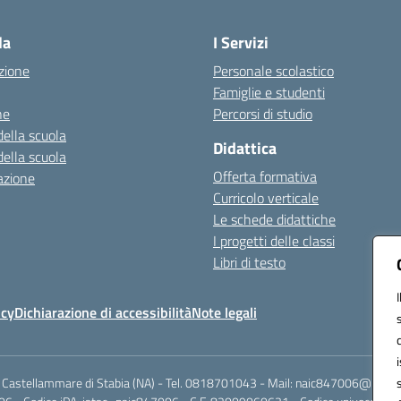
Visita la pagina iniziale della scuola
la
I Servizi
zione
Personale scolastico
Famiglie e studenti
ne
Percorsi di studio
della scuola
Didattica
della scuola
Offerta formativa
azione
Curricolo verticale
Le schede didattiche
I progetti delle classi
Libri di testo
icy
Dichiarazione di accessibilità
Note legali
 Castellammare di Stabia (NA) - Tel. 0818701043 - Mail: naic847006@istruzi