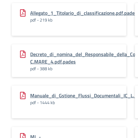
Allegato_1_Titolario_di_classificazione.pdf.pades
pdf - 219 kb
Decreto_di_nomina_del_Responsabile_della_Con
C.MARE_4.pdf.pades
pdf - 388 kb
Manuale_di_Gstione_Flussi_Documentali_IC_L.
pdf - 1444 kb
MI_-