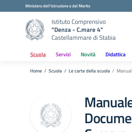
Vai ai contenuti
Vai al menu di navigazione
Vai al footer
Ministero dell'Istruzione e del Merito
Istituto Comprensivo
"Denza - C.mare 4"
Castellammare di Stabia
Scuola
Servizi
Novità
Didattica
Home
Scuola
Le carte della scuola
Manuale
Manuale
Documen