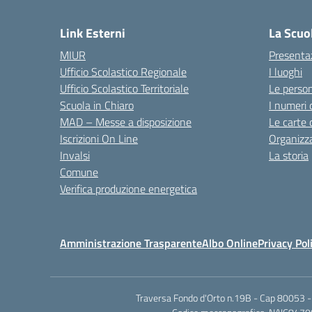
— 
Link Esterni
La Scuo
MIUR
Presenta
Ufficio Scolastico Regionale
I luoghi
Ufficio Scolastico Territoriale
Le perso
Scuola in Chiaro
I numeri 
MAD – Messe a disposizione
Le carte 
Iscrizioni On Line
Organizz
Invalsi
La storia
Comune
Verifica produzione energetica
Amministrazione Trasparente
Albo Online
Privacy Pol
Traversa Fondo d'Orto n.19B - Cap 80053 -