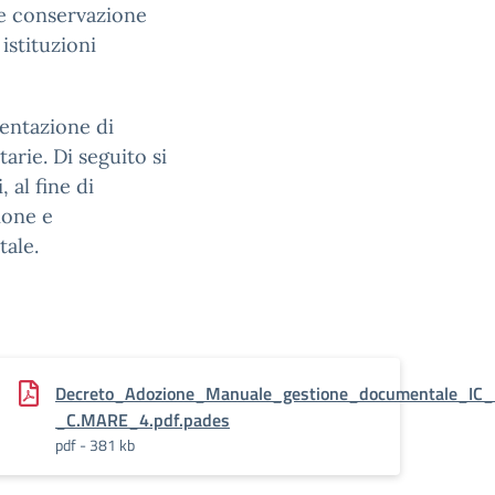
 e conservazione
istituzioni
mentazione di
arie. Di seguito si
 al fine di
ione e
ale.
ssi_IC_DENZA-
Decreto_Adozione_Manuale_gestione_documentale_IC
_C.MARE_4.pdf.pades
pdf - 381 kb