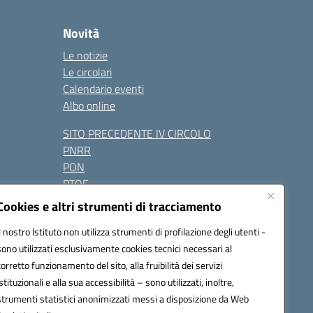
Novità
Le notizie
Le circolari
Calendario eventi
Albo online
SITO PRECEDENTE IV CIRCOLO
PNRR
PON
PTOF
Contatti
Cookies e altri strumenti di tracciamento
Il nostro Istituto non utilizza strumenti di profilazione degli utenti -
sono utilizzati esclusivamente cookies tecnici necessari al
Seguici su:
corretto funzionamento del sito, alla fruibilità dei servizi
istituzionali e alla sua accessibilità – sono utilizzati, inoltre,
one.it - PEC: naic847006@pec.istruzione.it
strumenti statistici anonimizzati messi a disposizione da Web