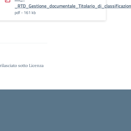
ervazione_e_scarto_versione_ufficiale
_RTD_Gestione_documentale_Titolario_di_classificazion
pdf - 161 kb
rilasciato sotto Licenza