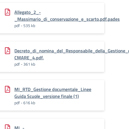
Allegato_2_-
_Massimario_di_conservazione_e_scarto.pdf.pades
pdf - 535 kb
servazione_I.C._DENZA-
Decreto_di_nomina_del_Responsabile_della_Gestione_d
CMARE_4.pdf.
pdf - 361 kb
_DENZA.pdf.pades
MI_RTD_Gestione documentale_Linee
Guida Scuole_versione finale (1)
pdf - 616 kb
MI_-