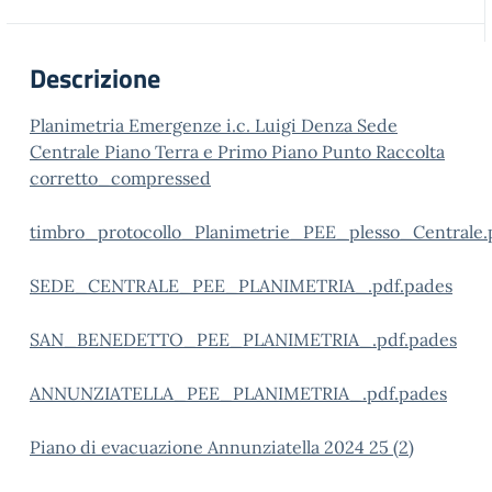
Descrizione
Planimetria Emergenze i.c. Luigi Denza Sede
Centrale Piano Terra e Primo Piano Punto Raccolta
corretto_compressed
timbro_protocollo_Planimetrie_PEE_plesso_Centrale.
SEDE_CENTRALE_PEE_PLANIMETRIA_.pdf.pades
SAN_BENEDETTO_PEE_PLANIMETRIA_.pdf.pades
ANNUNZIATELLA_PEE_PLANIMETRIA_.pdf.pades
Piano di evacuazione Annunziatella 2024 25 (2)