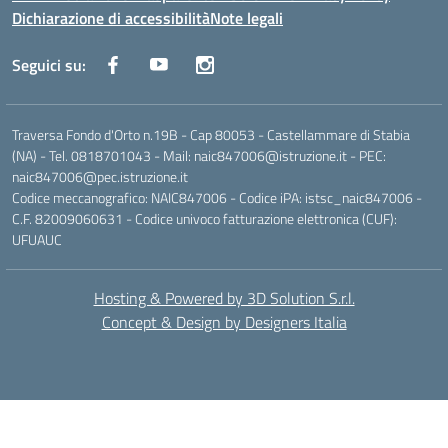
Dichiarazione di accessibilità
Note legali
Seguici su:
Traversa Fondo d'Orto n.19B - Cap 80053 - Castellammare di Stabia
(NA) - Tel. 0818701043 - Mail: naic847006@istruzione.it - PEC:
naic847006@pec.istruzione.it
Codice meccanografico: NAIC847006 - Codice iPA: istsc_naic847006 -
C.F. 82009060631 - Codice univoco fatturazione elettronica (CUF):
UFUAUC
Hosting & Powered by 3D Solution S.r.l.
Concept & Design by Designers Italia