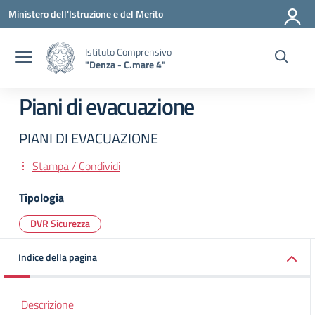
Vai ai contenuti
Vai al menu di navigazione
Vai al footer
Ministero dell'Istruzione e del Merito
Istituto Comprensivo
"Denza - C.mare 4"
Piani di evacuazione
PIANI DI EVACUAZIONE
Stampa / Condividi
Tipologia
DVR Sicurezza
Indice della pagina
Descrizione