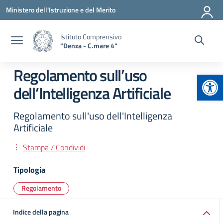
Vai ai contenuti
Vai al menu di navigazione
Vai al footer
Ministero dell'Istruzione e del Merito
Istituto Comprensivo
"Denza - C.mare 4"
Regolamento sull’uso
Apr
dell’Intelligenza Artificiale
Regolamento sull'uso dell'Intelligenza
Artificiale
Stampa / Condividi
Tipologia
Regolamento
Indice della pagina