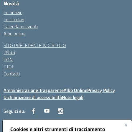
Novità
Le notizie
Le circolari
Calendario eventi
Albo online
SITO PRECEDENTE IV CIRCOLO
PNRR
PON
PTOF
Contatti
Amministrazione Trasparente
Albo Online
Privacy Policy
Dichiarazione di accessibilità
Note legali
Seguici su:
Cookies e altri strumenti di tracciamento
Traversa Fondo d'Orto n.19B - Cap 80053 - Castellammare di Stabia