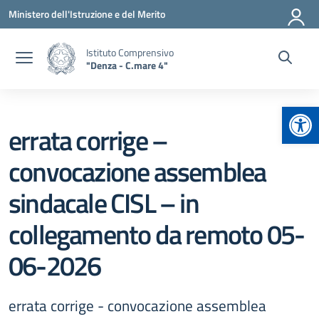
Vai ai contenuti
Vai al menu di navigazione
Vai al footer
Ministero dell'Istruzione e del Merito
Istituto Comprensivo
"Denza - C.mare 4"
Apr
errata corrige –
convocazione assemblea
sindacale CISL – in
collegamento da remoto 05-
06-2026
errata corrige - convocazione assemblea