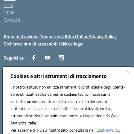
PON
PTOF
Contatti
Amministrazione Trasparente
Albo Online
Privacy Policy
Dichiarazione di accessibilità
Note legali
Seguici su:
Cookies e altri strumenti di tracciamento
Traversa Fondo d'Orto n.19B - Cap 80053 - Castellammare di Stabia
(NA) - Tel. 0818701043 - Mail: naic847006@istruzione.it - PEC:
Il nostro Istituto non utilizza strumenti di profilazione degli utenti -
naic847006@pec.istruzione.it
sono utilizzati esclusivamente cookies tecnici necessari al
Codice meccanografico: NAIC847006 - Codice iPA: istsc_naic847006 -
corretto funzionamento del sito, alla fruibilità dei servizi
C.F. 82009060631 - Codice univoco fatturazione elettronica (CUF):
istituzionali e alla sua accessibilità – sono utilizzati, inoltre,
UFUAUC
strumenti statistici anonimizzati messi a disposizione da Web
Analytics Italia.
Hosting & Powered by 3D Solution S.r.l.
Per saperne di più sul nostro sito, consulta la ns.
Cookie Policy.