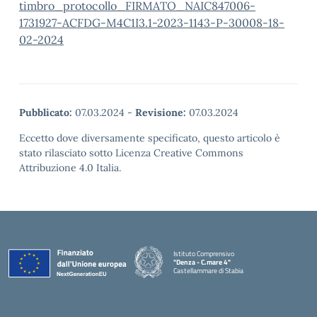
timbro_protocollo_FIRMATO_NAIC847006-
1731927-ACFDG-M4C1I3.1-2023-1143-P-30008-18-
02-2024
Pubblicato:
07.03.2024
-
Revisione:
07.03.2024
Eccetto dove diversamente specificato, questo articolo è
stato rilasciato sotto Licenza Creative Commons
Attribuzione 4.0 Italia.
Istituto Comprensivo
"Denza - C.mare 4"
Castellammare di Stabia
— Visita la pagina iniziale della scuola