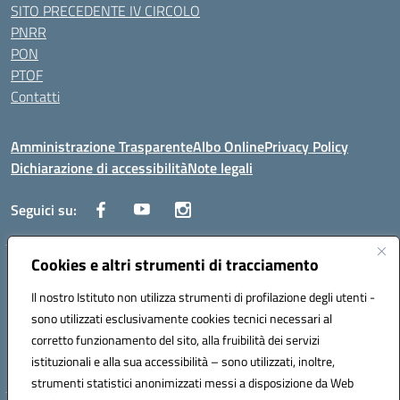
SITO PRECEDENTE IV CIRCOLO
PNRR
PON
PTOF
Contatti
Amministrazione Trasparente
Albo Online
Privacy Policy
Dichiarazione di accessibilità
Note legali
Seguici su:
Cookies e altri strumenti di tracciamento
Traversa Fondo d'Orto n.19B - Cap 80053 - Castellammare di Stabia
(NA) - Tel. 0818701043 - Mail: naic847006@istruzione.it - PEC:
Il nostro Istituto non utilizza strumenti di profilazione degli utenti -
naic847006@pec.istruzione.it
sono utilizzati esclusivamente cookies tecnici necessari al
Codice meccanografico: NAIC847006 - Codice iPA: istsc_naic847006 -
corretto funzionamento del sito, alla fruibilità dei servizi
C.F. 82009060631 - Codice univoco fatturazione elettronica (CUF):
istituzionali e alla sua accessibilità – sono utilizzati, inoltre,
UFUAUC
strumenti statistici anonimizzati messi a disposizione da Web