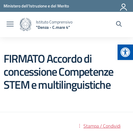
Vai ai contenuti
Vai al menu di navigazione
Vai al footer
Ministero dell'Istruzione e del Merito
Istituto Comprensivo
"Denza - C.mare 4"
Apr
FIRMATO Accordo di
concessione Competenze
STEM e multilinguistiche
Stampa / Condividi