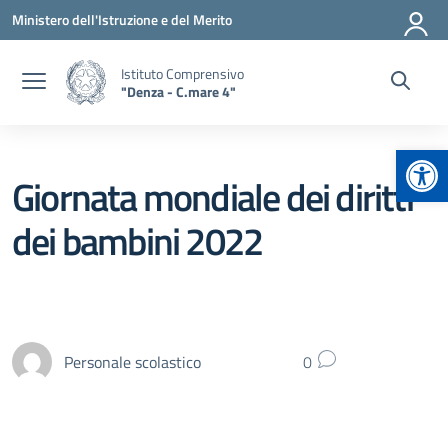
Vai ai contenuti
Vai al menu di navigazione
Vai al footer
Ministero dell'Istruzione e del Merito
Istituto Comprensivo
"Denza - C.mare 4"
Apr
Giornata mondiale dei diritti
dei bambini 2022
Personale scolastico
0