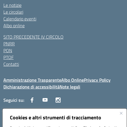
Le notizie
Le circolari
Calendario eventi
Albo online
SITO PRECEDENTE IV CIRCOLO
PNRR
PON
PTOF
Contatti
Amministrazione Trasparente
Albo Online
Privacy Policy
Dichiarazione di accessibilità
Note legali
Seguici su:
Cookies e altri strumenti di tracciamento
Traversa Fondo d'Orto n.19B - Cap 80053 - Castellammare di Stabia
(NA) - Tel. 0818701043 - Mail: naic847006@istruzione.it - PEC: