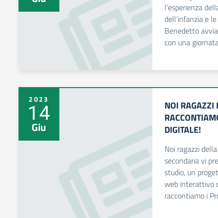
l’esperienza dell
dell’infanzia e l
Benedetto avvian
con una giornata 
2023
NOI RAGAZZI D
14
RACCONTIAMO
Giu
DIGITALE!
Noi ragazzi della
secondaria vi pr
studio, un proge
web interattivo di
raccontiamo i Pro