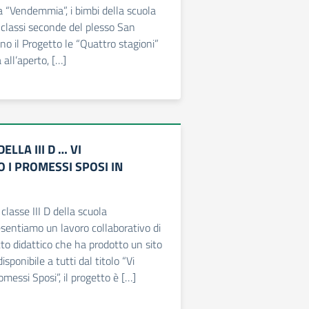
a “Vendemmia”, i bimbi della scuola
e classi seconde del plesso San
o il Progetto le “Quattro stagioni”
all’aperto, […]
ELLA III D … VI
 I PROMESSI SPOSI IN
 classe III D della scuola
esentiamo un lavoro collaborativo di
tto didattico che ha prodotto un sito
sponibile a tutti dal titolo “Vi
messi Sposi”, il progetto è […]