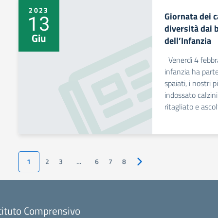
2023
Giornata dei c
13
diversità dai 
Giu
dell’Infanzia
Venerdì 4 febbra
infanzia ha parte
spaiati, i nostri
indossato calzini
ritagliato e asco
1
2
3
…
6
7
8
Pagina successiva
tituto Comprensivo