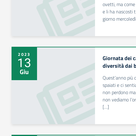
ovetti, ma come 
e li ha nascosti t
giorno mercoledì
2023
Giornata dei ca
13
diversità dai 
Giu
Quest’anno più d
spaiati e ci sent
non perdono mai l
non vediamo l’ora
[…]