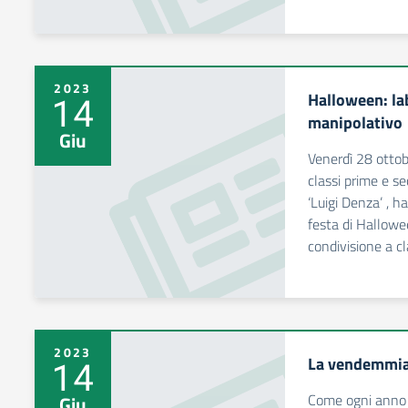
2023
Halloween: la
14
manipolativo
Giu
Venerdì 28 ottob
classi prime e se
‘Luigi Denza’ , h
festa di Hallow
condivisione a c
2023
La vendemmia 
14
Come ogni anno l
Giu