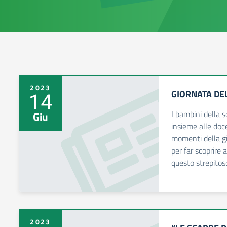
2023
GIORNATA DE
14
I bambini della s
Giu
insieme alle doce
momenti della gio
per far scoprire a
questo strepitoso
2023