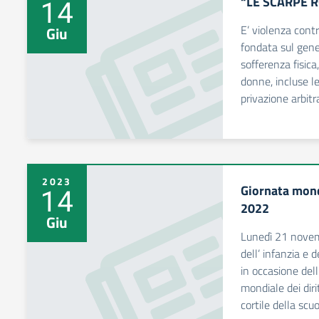
“LE SCARPE 
14
E’ violenza cont
Giu
fondata sul gen
sofferenza fisica
donne, incluse le
privazione arbitr
2023
Giornata mondi
14
2022
Giu
Lunedì 21 novemb
dell’ infanzia e 
in occasione del
mondiale dei diri
cortile della scuo