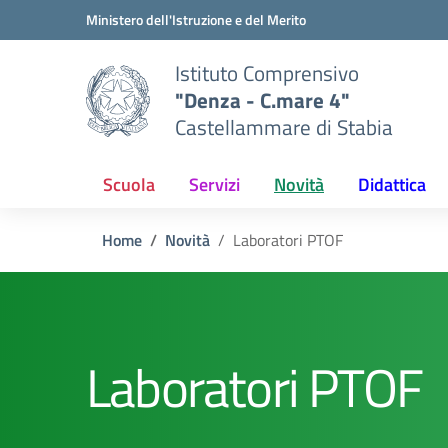
Vai ai contenuti
Vai al menu di navigazione
Vai al footer
Ministero dell'Istruzione e del Merito
Istituto Comprensivo
"Denza - C.mare 4"
Castellammare di Stabia
Scuola
Servizi
Novità
Didattica
Home
Novità
Laboratori PTOF
Laboratori PTOF