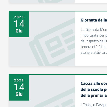
2023
Giornata dell
14
La Giornata Mond
Giu
importante per p
del rispetto dell
tenera età è fon
storie e attività
2023
Caccia alle uo
14
della scuola p
Giu
della primaria
l Coniglio Pasqu