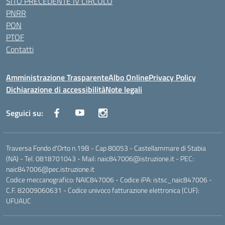
SITO PRECEDENTE IV CIRCOLO
PNRR
PON
PTOF
Contatti
Amministrazione Trasparente
Albo Online
Privacy Policy
Dichiarazione di accessibilità
Note legali
Seguici su:
Traversa Fondo d'Orto n.19B - Cap 80053 - Castellammare di Stabia
(NA) - Tel. 0818701043 - Mail: naic847006@istruzione.it - PEC:
naic847006@pec.istruzione.it
Codice meccanografico: NAIC847006 - Codice iPA: istsc_naic847006 -
C.F. 82009060631 - Codice univoco fatturazione elettronica (CUF):
UFUAUC