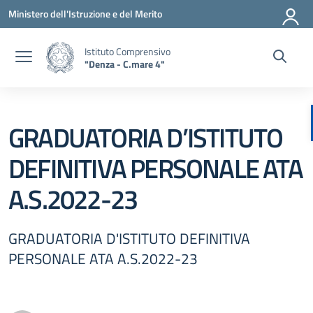
Vai ai contenuti
Vai al menu di navigazione
Vai al footer
Ministero dell'Istruzione e del Merito
Istituto Comprensivo
"Denza - C.mare 4"
GRADUATORIA D’ISTITUTO
DEFINITIVA PERSONALE ATA
A.S.2022-23
GRADUATORIA D'ISTITUTO DEFINITIVA
PERSONALE ATA A.S.2022-23