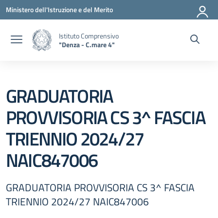
Vai ai contenuti
Vai al menu di navigazione
Vai al footer
Ministero dell'Istruzione e del Merito
Istituto Comprensivo
"Denza - C.mare 4"
GRADUATORIA
PROVVISORIA CS 3^ FASCIA
TRIENNIO 2024/27
NAIC847006
GRADUATORIA PROVVISORIA CS 3^ FASCIA
TRIENNIO 2024/27 NAIC847006