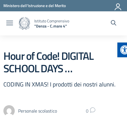
Vai ai contenuti
Vai al menu di navigazione
Vai al footer
Ministero dell'Istruzione e del Merito
Istituto Comprensivo
"Denza - C.mare 4"
A
Hour of Code! DIGITAL
SCHOOL DAYS …
CODING IN XMAS! I prodotti dei nostri alunni.
Personale scolastico
0