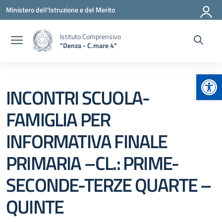
Vai ai contenuti
Vai al menu di navigazione
Vai al footer
Ministero dell'Istruzione e del Merito
Istituto Comprensivo
"Denza - C.mare 4"
Apr
INCONTRI SCUOLA-
FAMIGLIA PER
INFORMATIVA FINALE
PRIMARIA –CL.: PRIME-
SECONDE-TERZE QUARTE –
QUINTE