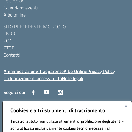
Le circolari
Calendario eventi
Albo online
SITO PRECEDENTE IV CIRCOLO
PNRR
PON
PTOF
Contatti
Amministrazione Trasparente
Albo Online
Privacy Policy
Dichiarazione di accessibilità
Note legali
Seguici su:
Cookies e altri strumenti di tracciamento
Traversa Fondo d'Orto n.19B - Cap 80053 - Castellammare di Stabia
(NA) - Tel. 0818701043 - Mail: naic847006@istruzione.it - PEC:
Il nostro Istituto non utilizza strumenti di profilazione degli utenti -
naic847006@pec.istruzione.it
sono utilizzati esclusivamente cookies tecnici necessari al
Codice meccanografico: NAIC847006 - Codice iPA: istsc_naic847006 -