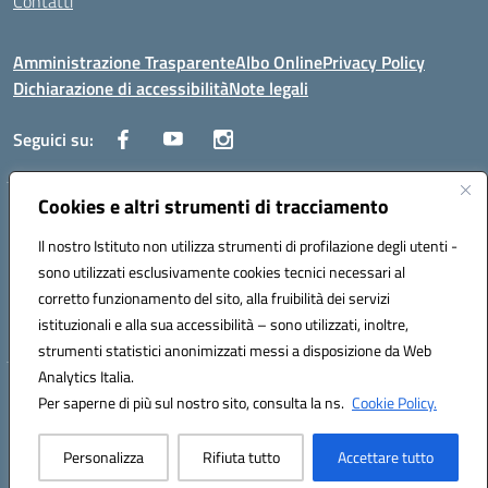
Contatti
Amministrazione Trasparente
Albo Online
Privacy Policy
Dichiarazione di accessibilità
Note legali
Seguici su:
Cookies e altri strumenti di tracciamento
Traversa Fondo d'Orto n.19B - Cap 80053 - Castellammare di Stabia
(NA) - Tel. 0818701043 - Mail: naic847006@istruzione.it - PEC:
Il nostro Istituto non utilizza strumenti di profilazione degli utenti -
naic847006@pec.istruzione.it
sono utilizzati esclusivamente cookies tecnici necessari al
Codice meccanografico: NAIC847006 - Codice iPA: istsc_naic847006 -
corretto funzionamento del sito, alla fruibilità dei servizi
C.F. 82009060631 - Codice univoco fatturazione elettronica (CUF):
istituzionali e alla sua accessibilità – sono utilizzati, inoltre,
UFUAUC
strumenti statistici anonimizzati messi a disposizione da Web
Analytics Italia.
Hosting & Powered by 3D Solution S.r.l.
Per saperne di più sul nostro sito, consulta la ns.
Cookie Policy.
Concept & Design by Designers Italia
Personalizza
Rifiuta tutto
Accettare tutto