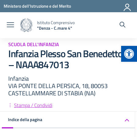
Vai ai contenuti
Vai al menu di navigazione
Vai al footer
Ministero dell'Istruzione e del Merito
Istituto Comprensivo
"Denza - C.mare 4"
SCUOLA DELL'INFANZIA
Apr
Infanzia Plesso San Benedetto
– NAAA847013
Infanzia
VIA PONTE DELLA PERSICA, 18, 80053
CASTELLAMMARE DI STABIA (NA)
Stampa / Condividi
Indice della pagina