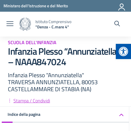
Vai ai contenuti
Vai al menu di navigazione
Vai al footer
Ministero dell'Istruzione e del Merito
Istituto Comprensivo
"Denza - C.mare 4"
SCUOLA DELL'INFANZIA
Apr
Infanzia Plesso “Annunziatella”
– NAAA847024
Infanzia Plesso "Annunziatella"
TRAVERSA ANNUNZIATELLA, 80053
CASTELLAMMARE DI STABIA (NA)
Stampa / Condividi
Indice della pagina