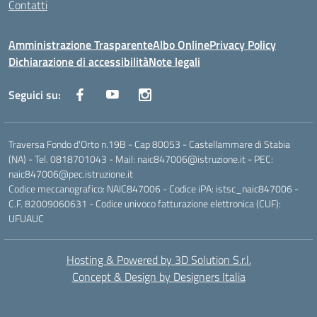
Contatti
Amministrazione Trasparente
Albo Online
Privacy Policy
Dichiarazione di accessibilità
Note legali
Seguici su:
Traversa Fondo d'Orto n.19B - Cap 80053 - Castellammare di Stabia
(NA) - Tel. 0818701043 - Mail: naic847006@istruzione.it - PEC:
naic847006@pec.istruzione.it
Codice meccanografico: NAIC847006 - Codice iPA: istsc_naic847006 -
C.F. 82009060631 - Codice univoco fatturazione elettronica (CUF):
UFUAUC
Hosting & Powered by 3D Solution S.r.l.
Concept & Design by Designers Italia