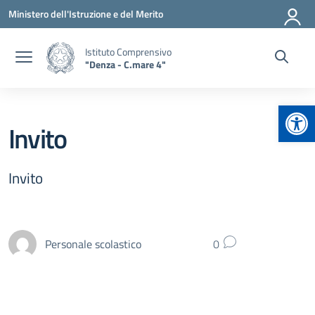
Vai ai contenuti
Vai al menu di navigazione
Vai al footer
Ministero dell'Istruzione e del Merito
Istituto Comprensivo
"Denza - C.mare 4"
Apr
Invito
Invito
Personale scolastico
0