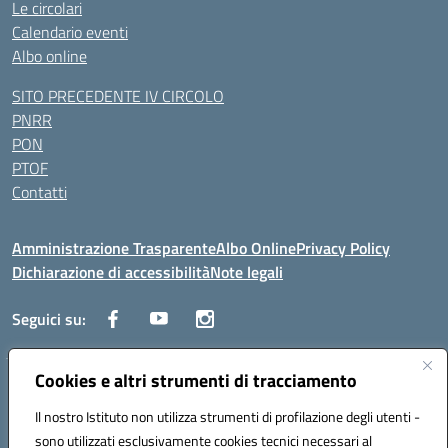
Le circolari
Calendario eventi
Albo online
SITO PRECEDENTE IV CIRCOLO
PNRR
PON
PTOF
Contatti
Amministrazione Trasparente
Albo Online
Privacy Policy
Dichiarazione di accessibilità
Note legali
Seguici su:
Cookies e altri strumenti di tracciamento
Traversa Fondo d'Orto n.19B - Cap 80053 - Castellammare di Stabia
(NA) - Tel. 0818701043 - Mail: naic847006@istruzione.it - PEC:
Il nostro Istituto non utilizza strumenti di profilazione degli utenti -
naic847006@pec.istruzione.it
sono utilizzati esclusivamente cookies tecnici necessari al