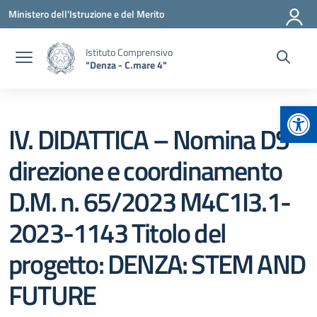
Vai ai contenuti
Vai al menu di navigazione
Vai al footer
Ministero dell'Istruzione e del Merito
Istituto Comprensivo
"Denza - C.mare 4"
Apr
IV. DIDATTICA – Nomina DS
direzione e coordinamento
D.M. n. 65/2023 M4C1I3.1-
2023-1143 Titolo del
progetto: DENZA: STEM AND
FUTURE