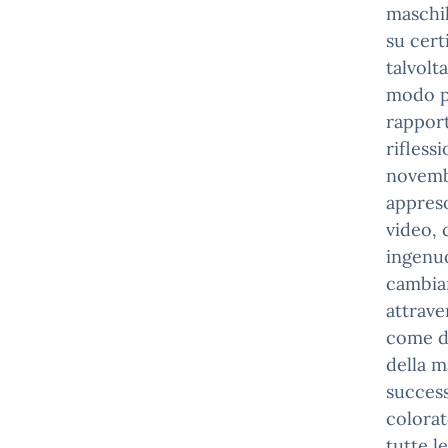
maschili
su cert
talvolt
modo pe
rapport
riflessi
novemb
appreso
video, 
ingenuo
cambiar
attrave
come di
della m
success
colorat
tutte l