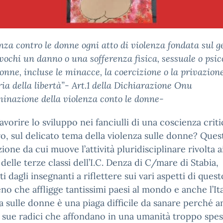
enza contro le donne ogni atto di violenza fondata sul 
vochi un danno o una sofferenza fisica, sessuale o psic
donne, incluse le minacce, la coercizione o la privazion
ria della libertà”- Art.1 della Dichiarazione Onu
iminazione della violenza conto le donne-
vorire lo sviluppo nei fanciulli di una coscienza criti
o, sul delicato tema della violenza sulle donne? Quest
ione da cui muove l’attività pluridisciplinare rivolta a
 delle terze classi dell’I.C. Denza di C/mare di Stabia,
ti dagli insegnanti a riflettere sui vari aspetti di quest
o che affligge tantissimi paesi al mondo e anche l’Ita
a sulle donne è una piaga difficile da sanare perché a
 sue radici che affondano in una umanità troppo spe