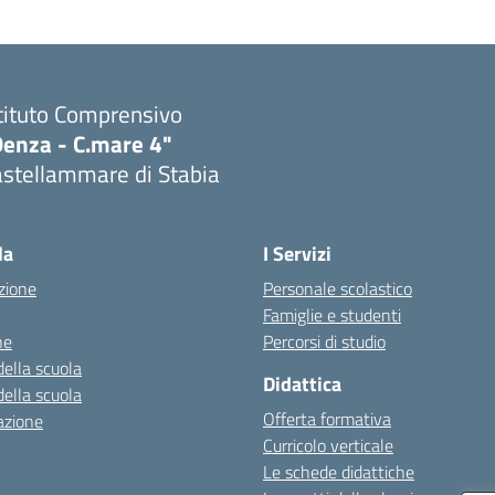
tituto Comprensivo
Denza - C.mare 4"
astellammare di Stabia
Visita la pagina iniziale della scuola
la
I Servizi
zione
Personale scolastico
Famiglie e studenti
ne
Percorsi di studio
della scuola
Didattica
della scuola
Offerta formativa
azione
Curricolo verticale
Le schede didattiche