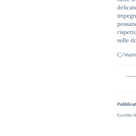
delicat
impegne
possano
rispett
sulle d
C/mar
v
Pubblicat
Eccetto d