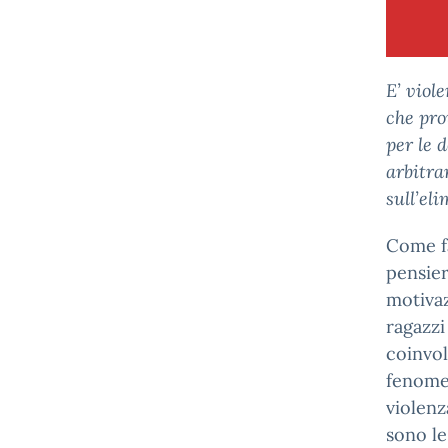
E’ viol
che pro
per le 
arbitra
sull’el
Come fa
pensier
motivaz
ragazzi
coinvol
fenomen
violenz
sono le