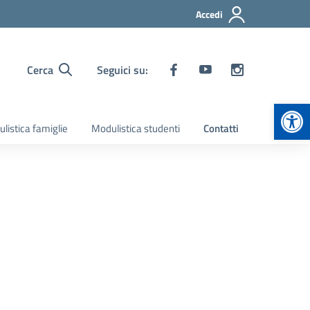
Accedi
Cerca
Seguici su:
Apr
listica famiglie
Modulistica studenti
Contatti