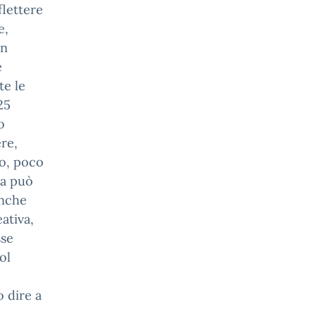
flettere
e,
un
e
te le
25
o
ere,
to, poco
sa può
anche
ativa,
sse
ol
o dire a