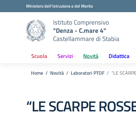
Vai ai contenuti
Vai al menu di navigazione
Vai al footer
Ministero dell'Istruzione e del Merito
Istituto Comprensivo
"Denza - C.mare 4"
Castellammare di Stabia
Scuola
Servizi
Novità
Didattica
Home
Novità
Laboratori PTOF
“LE SCARP
“LE SCARPE ROSS