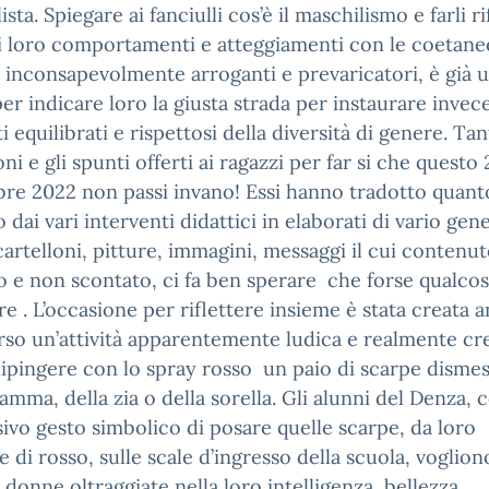
sta. Spiegare ai fanciulli cos’è il maschilismo e farli ri
i loro comportamenti e atteggiamenti con le coetane
a inconsapevolmente arroganti e prevaricatori, è già 
r indicare loro la giusta strada per instaurare invec
i equilibrati e rispettosi della diversità di genere. Tan
oni e gli spunti offerti ai ragazzi per far si che questo 
re 2022 non passi invano! Essi hanno tradotto quant
 dai vari interventi didattici in elaborati di vario gen
cartelloni, pitture, immagini, messaggi il cui contenu
 e non scontato, ci fa ben sperare che forse qualco
e . L’occasione per riflettere insieme è stata creata 
rso un’attività apparentemente ludica e realmente cre
pingere con lo spray rosso un paio di scarpe disme
amma, della zia o della sorella. Gli alunni del Denza, c
ivo gesto simbolico di posare quelle scarpe, da loro
e di rosso, sulle scale d’ingresso della scuola, voglion
e donne oltraggiate nella loro intelligenza, bellezza,