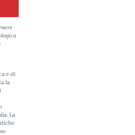
genere
ologica
e
ca e di
a la
i
o
lia. La
ntiche
sso