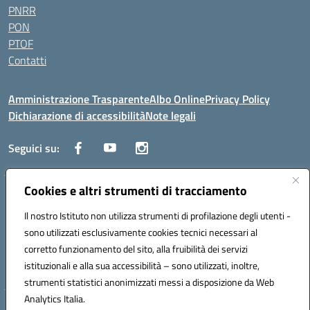
PNRR
PON
PTOF
Contatti
Amministrazione Trasparente
Albo Online
Privacy Policy
Dichiarazione di accessibilità
Note legali
Seguici su:
Cookies e altri strumenti di tracciamento
Traversa Fondo d'Orto n.19B - Cap 80053 - Castellammare di Stabia
(NA) - Tel. 0818701043 - Mail: naic847006@istruzione.it - PEC:
Il nostro Istituto non utilizza strumenti di profilazione degli utenti -
naic847006@pec.istruzione.it
sono utilizzati esclusivamente cookies tecnici necessari al
Codice meccanografico: NAIC847006 - Codice iPA: istsc_naic847006 -
corretto funzionamento del sito, alla fruibilità dei servizi
C.F. 82009060631 - Codice univoco fatturazione elettronica (CUF):
istituzionali e alla sua accessibilità – sono utilizzati, inoltre,
UFUAUC
strumenti statistici anonimizzati messi a disposizione da Web
Analytics Italia.
Hosting & Powered by 3D Solution S.r.l.