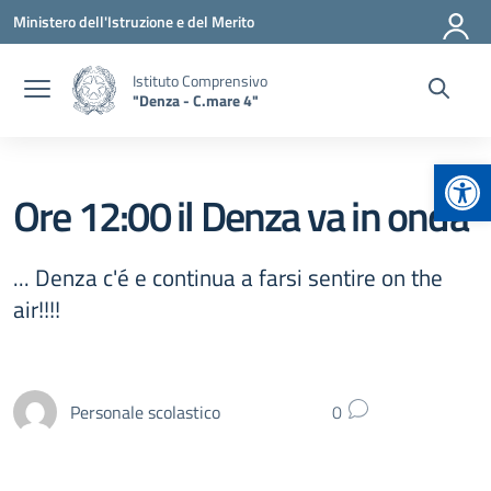
Vai ai contenuti
Vai al menu di navigazione
Vai al footer
Ministero dell'Istruzione e del Merito
Istituto Comprensivo
"Denza - C.mare 4"
Apr
Ore 12:00 il Denza va in onda
... Denza c'é e continua a farsi sentire on the
air!!!!
Personale scolastico
0