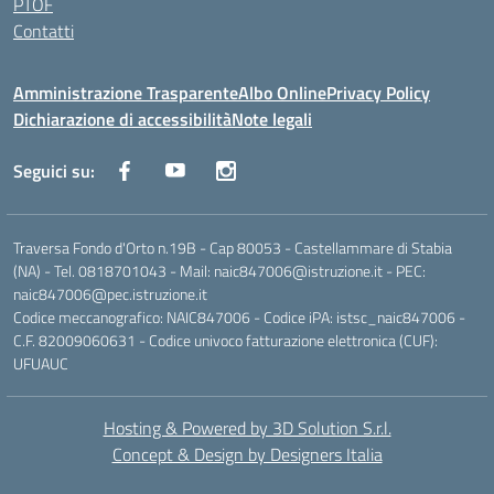
PTOF
Contatti
Amministrazione Trasparente
Albo Online
Privacy Policy
Dichiarazione di accessibilità
Note legali
Seguici su:
Traversa Fondo d'Orto n.19B - Cap 80053 - Castellammare di Stabia
(NA) - Tel. 0818701043 - Mail: naic847006@istruzione.it - PEC:
naic847006@pec.istruzione.it
Codice meccanografico: NAIC847006 - Codice iPA: istsc_naic847006 -
C.F. 82009060631 - Codice univoco fatturazione elettronica (CUF):
UFUAUC
Hosting & Powered by 3D Solution S.r.l.
Concept & Design by Designers Italia