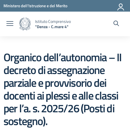
Vai ai contenuti
Vai al menu di navigazione
Vai al footer
Ministero dell'Istruzione e del Merito
Istituto Comprensivo
"Denza - C.mare 4"
Organico dell’autonomia – II
decreto di assegnazione
parziale e provvisorio dei
docenti ai plessi e alle classi
per l’a. s. 2025/26 (Posti di
sostegno).