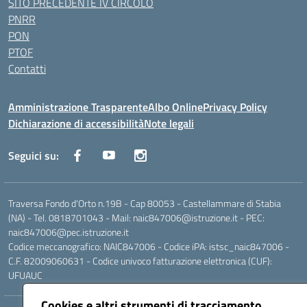
SITO PRECEDENTE IV CIRCOLO
PNRR
PON
PTOF
Contatti
Amministrazione Trasparente
Albo Online
Privacy Policy
Dichiarazione di accessibilità
Note legali
Seguici su:
Traversa Fondo d'Orto n.19B - Cap 80053 - Castellammare di Stabia
(NA) - Tel. 0818701043 - Mail: naic847006@istruzione.it - PEC:
naic847006@pec.istruzione.it
Codice meccanografico: NAIC847006 - Codice iPA: istsc_naic847006 -
C.F. 82009060631 - Codice univoco fatturazione elettronica (CUF):
UFUAUC
Cookies e altri strumenti di tracciamento