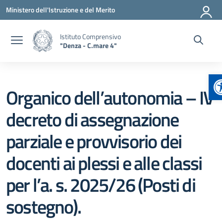
Vai ai contenuti
Vai al menu di navigazione
Vai al footer
Ministero dell'Istruzione e del Merito
Istituto Comprensivo
"Denza - C.mare 4"
A
Organico dell’autonomia – IV
decreto di assegnazione
parziale e provvisorio dei
docenti ai plessi e alle classi
per l’a. s. 2025/26 (Posti di
sostegno).