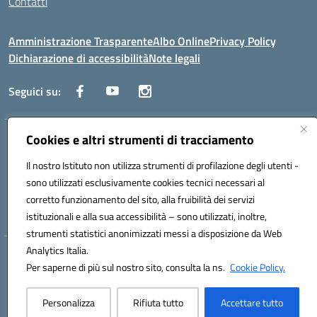
Contatti
Amministrazione Trasparente
Albo Online
Privacy Policy
Dichiarazione di accessibilità
Note legali
Seguici su:
Cookies e altri strumenti di tracciamento
Traversa Fondo d'Orto n.19B - Cap 80053 - Castellammare di Stabia
(NA) - Tel. 0818701043 - Mail: naic847006@istruzione.it - PEC:
Il nostro Istituto non utilizza strumenti di profilazione degli utenti -
naic847006@pec.istruzione.it
sono utilizzati esclusivamente cookies tecnici necessari al
Codice meccanografico: NAIC847006 - Codice iPA: istsc_naic847006 -
corretto funzionamento del sito, alla fruibilità dei servizi
C.F. 82009060631 - Codice univoco fatturazione elettronica (CUF):
UFUAUC
istituzionali e alla sua accessibilità – sono utilizzati, inoltre,
strumenti statistici anonimizzati messi a disposizione da Web
Analytics Italia.
Hosting & Powered by 3D Solution S.r.l.
Per saperne di più sul nostro sito, consulta la ns.
Cookie Policy.
Concept & Design by Designers Italia
Personalizza
Rifiuta tutto
Accettare tutto