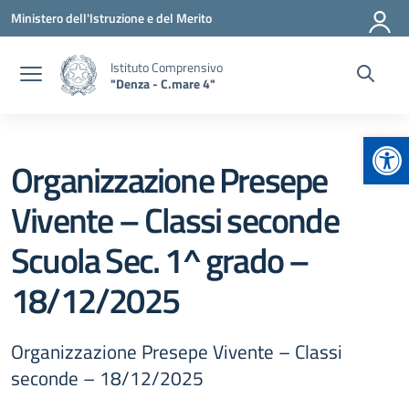
Vai ai contenuti
Vai al menu di navigazione
Vai al footer
Ministero dell'Istruzione e del Merito
Istituto Comprensivo
"Denza - C.mare 4"
Apr
Organizzazione Presepe
Vivente – Classi seconde
Scuola Sec. 1^ grado –
18/12/2025
Organizzazione Presepe Vivente – Classi
seconde – 18/12/2025