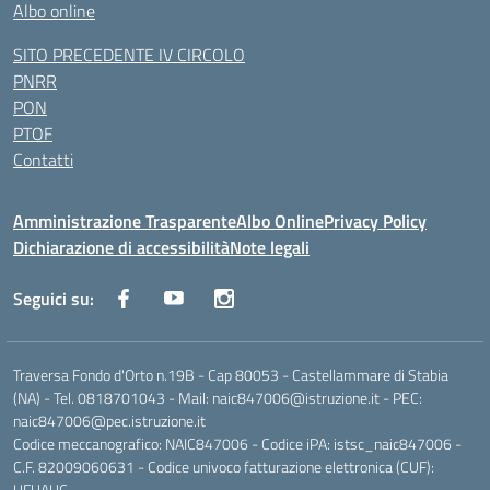
Albo online
SITO PRECEDENTE IV CIRCOLO
PNRR
PON
PTOF
Contatti
Amministrazione Trasparente
Albo Online
Privacy Policy
Dichiarazione di accessibilità
Note legali
Seguici su:
Traversa Fondo d'Orto n.19B - Cap 80053 - Castellammare di Stabia
(NA) - Tel. 0818701043 - Mail: naic847006@istruzione.it - PEC:
naic847006@pec.istruzione.it
Codice meccanografico: NAIC847006 - Codice iPA: istsc_naic847006 -
C.F. 82009060631 - Codice univoco fatturazione elettronica (CUF):
UFUAUC