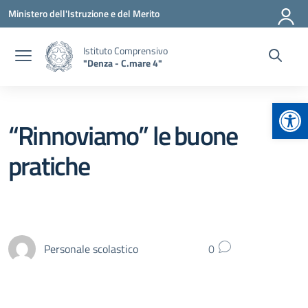
Vai ai contenuti
Vai al menu di navigazione
Vai al footer
Ministero dell'Istruzione e del Merito
Istituto Comprensivo
"Denza - C.mare 4"
Apr
“Rinnoviamo” le buone
pratiche
Personale scolastico
0