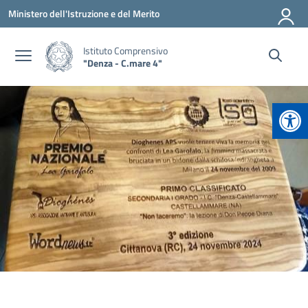
Vai ai contenuti
Vai al menu di navigazione
Vai al footer
Ministero dell'Istruzione e del Merito
Istituto Comprensivo
"Denza - C.mare 4"
Apr