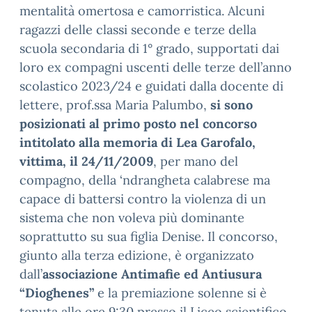
mentalità omertosa e camorristica. Alcuni
ragazzi delle classi seconde e terze della
scuola secondaria di 1° grado, supportati dai
loro ex compagni uscenti delle terze dell’anno
scolastico 2023/24 e guidati dalla docente di
lettere, prof.ssa Maria Palumbo,
si sono
posizionati al primo posto nel concorso
intitolato alla memoria di Lea Garofalo,
vittima, il 24/11/2009
, per mano del
compagno, della ‘ndrangheta calabrese ma
capace di battersi contro la violenza di un
sistema che non voleva più dominante
soprattutto su sua figlia Denise. Il concorso,
giunto alla terza edizione, è organizzato
dall’
associazione Antimafie ed Antiusura
“Dioghenes”
e la premiazione solenne si è
tenuta alle ore 9:30 presso il Liceo scientifico