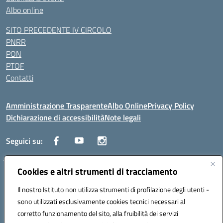
Albo online
SITO PRECEDENTE IV CIRCOLO
PNRR
PON
PTOF
Contatti
Amministrazione Trasparente
Albo Online
Privacy Policy
Dichiarazione di accessibilità
Note legali
Seguici su:
Cookies e altri strumenti di tracciamento
Traversa Fondo d'Orto n.19B - Cap 80053 - Castellammare di Stabia
(NA) - Tel. 0818701043 - Mail: naic847006@istruzione.it - PEC:
Il nostro Istituto non utilizza strumenti di profilazione degli utenti -
naic847006@pec.istruzione.it
sono utilizzati esclusivamente cookies tecnici necessari al
Codice meccanografico: NAIC847006 - Codice iPA: istsc_naic847006 -
corretto funzionamento del sito, alla fruibilità dei servizi
C.F. 82009060631 - Codice univoco fatturazione elettronica (CUF):