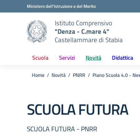
Vai ai contenuti
Vai al menu di navigazione
Vai al footer
Ministero dell'Istruzione e del Merito
Istituto Comprensivo
"Denza - C.mare 4"
Castellammare di Stabia
Scuola
Servizi
Novità
Didattica
Home
Novità
PNRR
Piano Scuola 4.0 - Ne
SCUOLA FUTURA
SCUOLA FUTURA - PNRR