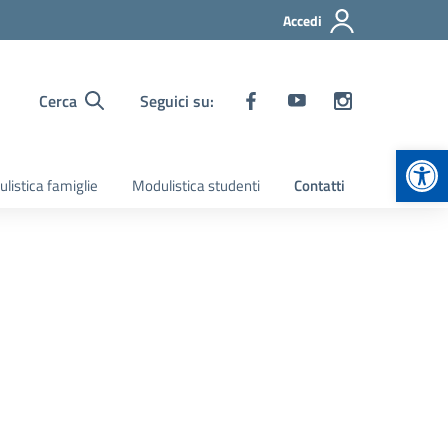
Accedi
Cerca
Seguici su:
Apr
listica famiglie
Modulistica studenti
Contatti