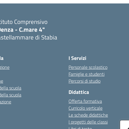
tituto Comprensivo
Denza - C.mare 4"
astellammare di Stabia
Visita la pagina iniziale della scuola
la
I Servizi
zione
Personale scolastico
Famiglie e studenti
ne
Percorsi di studio
della scuola
Didattica
della scuola
Offerta formativa
azione
Curricolo verticale
Le schede didattiche
I progetti delle classi
Libri di testo