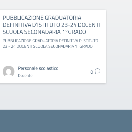
PUBBLICAZIONE GRADUATORIA
PUB
DEFINITIVA D’ISTITUTO 23-24 DOCENTI
PROV
SCUOLA SECONADARIA 1°GRADO
CIR
PUBBLICAZIONE GRADUATORIA DEFINITIVA D'ISTITUTO
PUBBL
23 - 24 DOCENTI SCUOLA SECONADARIA 1°GRADO
A.S.2
SCUOL
comune
Personale scolastico
0
Docente