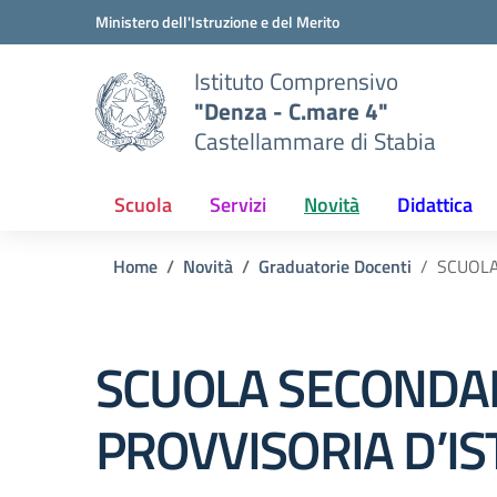
Vai ai contenuti
Vai al menu di navigazione
Vai al footer
Ministero dell'Istruzione e del Merito
Istituto Comprensivo
"Denza - C.mare 4"
Castellammare di Stabia
Scuola
Servizi
Novità
Didattica
Home
Novità
Graduatorie Docenti
SCUOLA
SCUOLA SECONDAR
PROVVISORIA D’IS