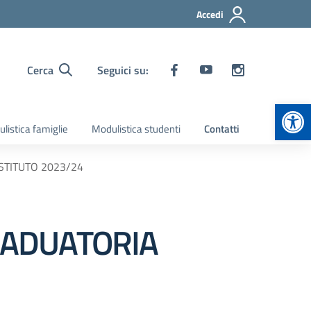
Accedi
Cerca
Seguici su:
Apr
listica famiglie
Modulistica studenti
Contatti
STITUTO 2023/24
RADUATORIA