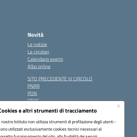
Novità
Le notizie
Le circolari
Calendario eventi
Albo online
SITO PRECEDENTE IV CIRCOLO
PNRR
PON
PTOF
Contatti
Cookies e altri strumenti di tracciamento
Il nostro Istituto non utilizza strumenti di profilazione degli utenti -
sono utilizzati esclusivamente cookies tecnici necessari al
Seguici su:
corretto funzionamento del sito, alla fruibilità dei servizi