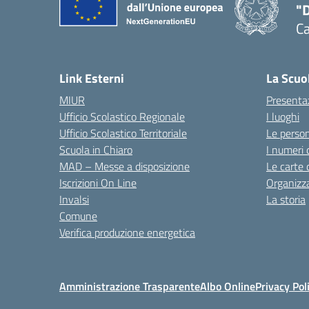
"
C
— 
Link Esterni
La Scuo
MIUR
Presenta
Ufficio Scolastico Regionale
I luoghi
Ufficio Scolastico Territoriale
Le perso
Scuola in Chiaro
I numeri 
MAD – Messe a disposizione
Le carte 
Iscrizioni On Line
Organizz
Invalsi
La storia
Comune
Verifica produzione energetica
Amministrazione Trasparente
Albo Online
Privacy Pol