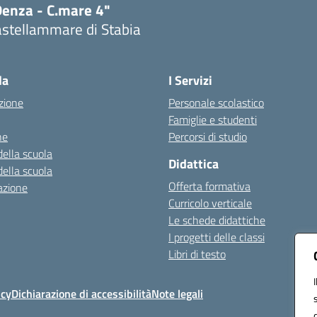
Denza - C.mare 4"
astellammare di Stabia
Visita la pagina iniziale della scuola
la
I Servizi
zione
Personale scolastico
Famiglie e studenti
ne
Percorsi di studio
della scuola
Didattica
della scuola
Offerta formativa
azione
Curricolo verticale
Le schede didattiche
I progetti delle classi
Libri di testo
icy
Dichiarazione di accessibilità
Note legali