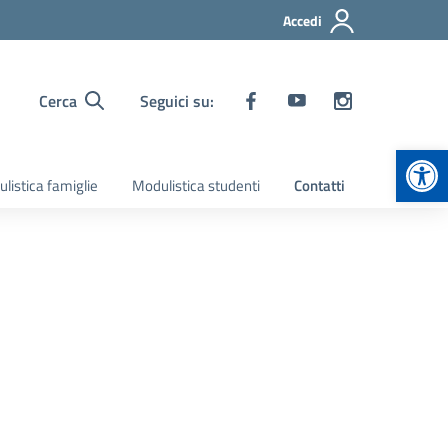
Accedi
Cerca
Seguici su:
Apr
listica famiglie
Modulistica studenti
Contatti