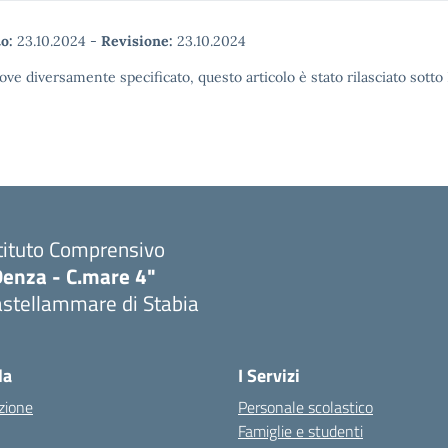
o:
23.10.2024
-
Revisione:
23.10.2024
ove diversamente specificato, questo articolo è stato rilasciato sott
tituto Comprensivo
Denza - C.mare 4"
astellammare di Stabia
Visita la pagina iniziale della scuola
la
I Servizi
zione
Personale scolastico
Famiglie e studenti