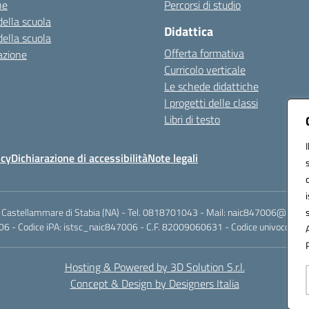
ne
Percorsi di studio
della scuola
Didattica
della scuola
Offerta formativa
azione
Curricolo verticale
Le schede didattiche
I progetti delle classi
Libri di testo
icy
Dichiarazione di accessibilità
Note legali
 Castellammare di Stabia (NA) - Tel. 0818701043 - Mail: naic847006@istruzi
6 - Codice iPA: istsc_naic847006 - C.F. 82009060631 - Codice univoco fattu
Hosting & Powered by 3D Solution S.r.l.
Concept & Design by Designers Italia