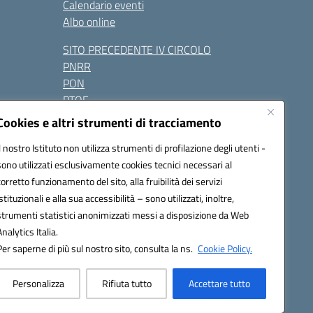
Calendario eventi
Albo online
SITO PRECEDENTE IV CIRCOLO
PNRR
PON
PTOF
Contatti
Cookies e altri strumenti di tracciamento
Il nostro Istituto non utilizza strumenti di profilazione degli utenti -
sono utilizzati esclusivamente cookies tecnici necessari al
Seguici su:
corretto funzionamento del sito, alla fruibilità dei servizi
istituzionali e alla sua accessibilità – sono utilizzati, inoltre,
one.it - PEC: naic847006@pec.istruzione.it
strumenti statistici anonimizzati messi a disposizione da Web
razione elettronica (CUF): UFUAUC
Analytics Italia.
Per saperne di più sul nostro sito, consulta la ns.
Cookie Policy.
Personalizza
Rifiuta tutto
Accettare tutto