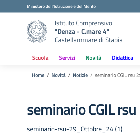
Vai ai contenuti
Vai al menu di navigazione
Vai al footer
Ministero dell'Istruzione e del Merito
Istituto Comprensivo
"Denza - C.mare 4"
Castellammare di Stabia
Scuola
Servizi
Novità
Didattica
Home
Novità
Notizie
seminario CGIL rsu 2
seminario CGIL rsu
seminario-rsu-29_Ottobre_24 (1)