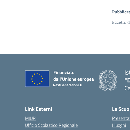
Pubblicat
Eccetto d
Is
"
C
— 
Link Esterni
La Scuo
MIUR
Presenta
Ufficio Scolastico Regionale
I luoghi