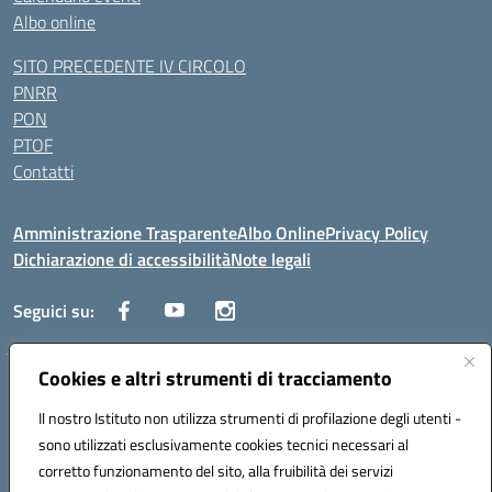
Albo online
SITO PRECEDENTE IV CIRCOLO
PNRR
PON
PTOF
Contatti
Amministrazione Trasparente
Albo Online
Privacy Policy
Dichiarazione di accessibilità
Note legali
Seguici su:
Cookies e altri strumenti di tracciamento
Traversa Fondo d'Orto n.19B - Cap 80053 - Castellammare di Stabia
(NA) - Tel. 0818701043 - Mail: naic847006@istruzione.it - PEC:
Il nostro Istituto non utilizza strumenti di profilazione degli utenti -
naic847006@pec.istruzione.it
sono utilizzati esclusivamente cookies tecnici necessari al
Codice meccanografico: NAIC847006 - Codice iPA: istsc_naic847006 -
corretto funzionamento del sito, alla fruibilità dei servizi
C.F. 82009060631 - Codice univoco fatturazione elettronica (CUF):