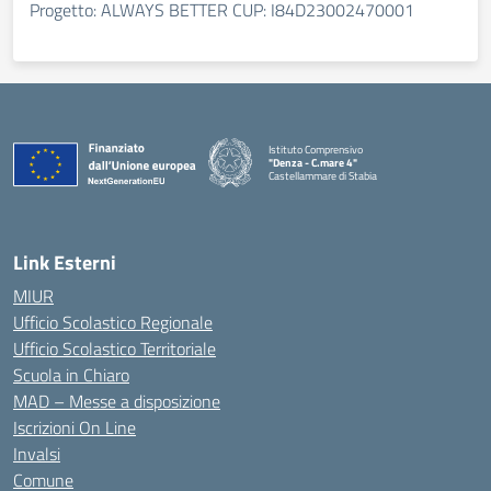
Progetto: ALWAYS BETTER CUP: I84D23002470001
Istituto Comprensivo
"Denza - C.mare 4"
Castellammare di Stabia
— Visita la pagina iniziale della scuola
Link Esterni
MIUR
Ufficio Scolastico Regionale
Ufficio Scolastico Territoriale
Scuola in Chiaro
MAD – Messe a disposizione
Iscrizioni On Line
Invalsi
Comune