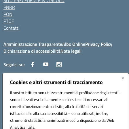
SITO PRECEDENTE IV CIRCOLO
PNRR
PON
PTOF
Contatti
Amministrazione Trasparente
Albo Online
Privacy Policy
Dichiarazione di accessibilità
Note legali
Seguici su:
Cookies e altri strumenti di tracciamento
Traversa Fondo d'Orto n.19B - Cap 80053 - Castellammare di Stabia
(NA) - Tel. 0818701043 - Mail: naic847006@istruzione.it - PEC:
Il nostro Istituto non utilizza strumenti di profilazione degli utenti -
naic847006@pec.istruzione.it
sono utilizzati esclusivamente cookies tecnici necessari al
Codice meccanografico: NAIC847006 - Codice iPA: istsc_naic847006 -
corretto funzionamento del sito, alla fruibilità dei servizi
C.F. 82009060631 - Codice univoco fatturazione elettronica (CUF):
istituzionali e alla sua accessibilità – sono utilizzati, inoltre,
UFUAUC
strumenti statistici anonimizzati messi a disposizione da Web
Analytics Italia.