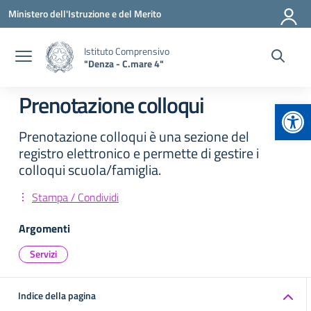
Vai ai contenuti
Vai al menu di navigazione
Vai al footer
Ministero dell'Istruzione e del Merito
Istituto Comprensivo
"Denza - C.mare 4"
Prenotazione colloqui
Apr
Prenotazione colloqui è una sezione del
registro elettronico e permette di gestire i
colloqui scuola/famiglia.
Stampa / Condividi
Argomenti
Servizi
Indice della pagina