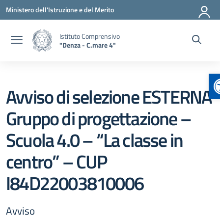
Vai ai contenuti
Vai al menu di navigazione
Vai al footer
Ministero dell'Istruzione e del Merito
Istituto Comprensivo
"Denza - C.mare 4"
A
Avviso di selezione ESTERNA
Gruppo di progettazione –
Scuola 4.0 – “La classe in
centro” – CUP
I84D22003810006
Avviso