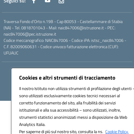
Seguici su:
Traversa Fondo d'Orto n.19B - Cap 80053 - Castellammare di Stabia
(NA) - Tel. 0818701043 - Mail: naic847006@istruzione.it - PEC:
naic847006@pec.istruzione.it
Codice meccanografico: NAIC847006 - Codice iPA: istsc_naic847006 -
C.F. 82009060631 - Codice univoco fatturazione elettronica (CUF):
UFUAUC
Hosting & Powered by 3D Solution S.r.l.
Cookies e altri strumenti di tracciamento
Concept & Design by Designers Italia
Il nostro Istituto non utilizza strumenti di profilazione degli utenti 
sono utilizzati esclusivamente cookies tecnici necessari al
corretto funzionamento del sito, alla fruibilità dei servizi
istituzionali e alla sua accessibilità – sono utilizzati, inoltre,
strumenti statistici anonimizzati messi a disposizione da Web
Analytics Italia.
Per saperne di più sul nostro sito, consulta la ns.
Cookie Policy.