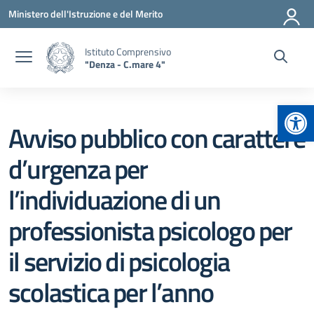
Vai ai contenuti
Vai al menu di navigazione
Vai al footer
Ministero dell'Istruzione e del Merito
Istituto Comprensivo
"Denza - C.mare 4"
Apr
Avviso pubblico con carattere
d’urgenza per
l’individuazione di un
professionista psicologo per
il servizio di psicologia
scolastica per l’anno