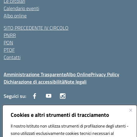
Le circolari
Calendario eventi
Albo online
SITO PRECEDENTE IV CIRCOLO
PNRR
PON
PTOF
Contatti
Amministrazione Trasparente
Albo Online
Privacy Policy
Dichiarazione di accessibilità
Note legali
Seguici su:
Cookies e altri strumenti di tracciamento
Traversa Fondo d'Orto n.19B - Cap 80053 - Castellammare di Stabia
(NA) - Tel. 0818701043 - Mail: naic847006@istruzione.it - PEC:
Il nostro Istituto non utilizza strumenti di profilazione degli utenti -
naic847006@pec.istruzione.it
sono utilizzati esclusivamente cookies tecnici necessari al
Codice meccanografico: NAIC847006 - Codice iPA: istsc_naic847006 -