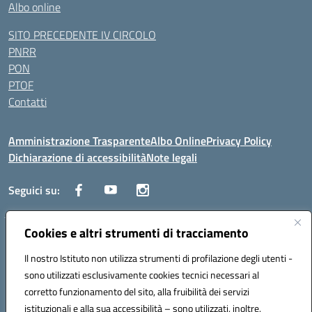
Albo online
SITO PRECEDENTE IV CIRCOLO
PNRR
PON
PTOF
Contatti
Amministrazione Trasparente
Albo Online
Privacy Policy
Dichiarazione di accessibilità
Note legali
Seguici su:
Cookies e altri strumenti di tracciamento
Traversa Fondo d'Orto n.19B - Cap 80053 - Castellammare di Stabia
(NA) - Tel. 0818701043 - Mail: naic847006@istruzione.it - PEC:
Il nostro Istituto non utilizza strumenti di profilazione degli utenti -
naic847006@pec.istruzione.it
sono utilizzati esclusivamente cookies tecnici necessari al
Codice meccanografico: NAIC847006 - Codice iPA: istsc_naic847006 -
corretto funzionamento del sito, alla fruibilità dei servizi
C.F. 82009060631 - Codice univoco fatturazione elettronica (CUF):
istituzionali e alla sua accessibilità – sono utilizzati, inoltre,
UFUAUC