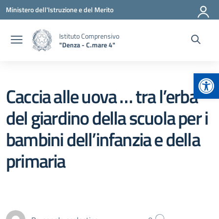
Vai ai contenuti
Vai al menu di navigazione
Vai al footer
Ministero dell'Istruzione e del Merito
Istituto Comprensivo
"Denza - C.mare 4"
Apr
Caccia alle uova … tra l’erba
del giardino della scuola per i
bambini dell’infanzia e della
primaria