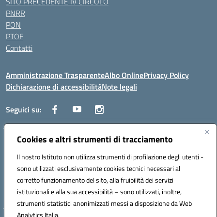
SITO PRECEDENTE IV CIRCOLO
PNRR
PON
PTOF
Contatti
Amministrazione Trasparente
Albo Online
Privacy Policy
Dichiarazione di accessibilità
Note legali
Seguici su:
Cookies e altri strumenti di tracciamento
Traversa Fondo d'Orto n.19B - Cap 80053 - Castellammare di Stabia
(NA) - Tel. 0818701043 - Mail: naic847006@istruzione.it - PEC:
Il nostro Istituto non utilizza strumenti di profilazione degli utenti -
naic847006@pec.istruzione.it
sono utilizzati esclusivamente cookies tecnici necessari al
Codice meccanografico: NAIC847006 - Codice iPA: istsc_naic847006 -
corretto funzionamento del sito, alla fruibilità dei servizi
C.F. 82009060631 - Codice univoco fatturazione elettronica (CUF):
istituzionali e alla sua accessibilità – sono utilizzati, inoltre,
UFUAUC
strumenti statistici anonimizzati messi a disposizione da Web
Analytics Italia.