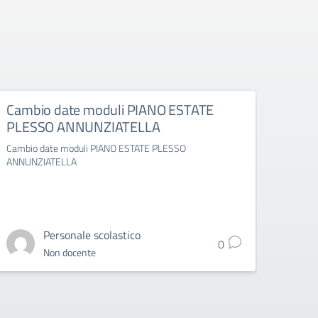
Cambio date moduli PIANO ESTATE
camb
PLESSO ANNUNZIATELLA
PLE
Cambio date moduli PIANO ESTATE PLESSO
cambi
ANNUNZIATELLA
ANNUN
Personale scolastico
0
Non docente