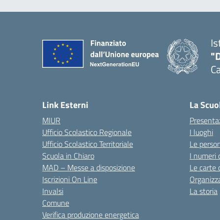
Is
"
C
— 
Link Esterni
La Scuo
MIUR
Presenta
Ufficio Scolastico Regionale
I luoghi
Ufficio Scolastico Territoriale
Le perso
Scuola in Chiaro
I numeri 
MAD – Messe a disposizione
Le carte 
Iscrizioni On Line
Organizz
Invalsi
La storia
Comune
Verifica produzione energetica