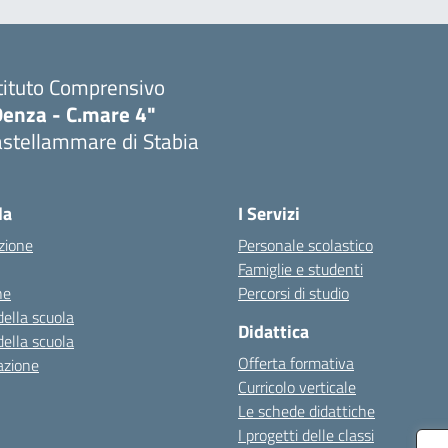
tituto Comprensivo
Denza - C.mare 4"
astellammare di Stabia
Visita la pagina iniziale della scuola
la
I Servizi
zione
Personale scolastico
Famiglie e studenti
ne
Percorsi di studio
della scuola
Didattica
della scuola
Offerta formativa
azione
Curricolo verticale
Le schede didattiche
I progetti delle classi