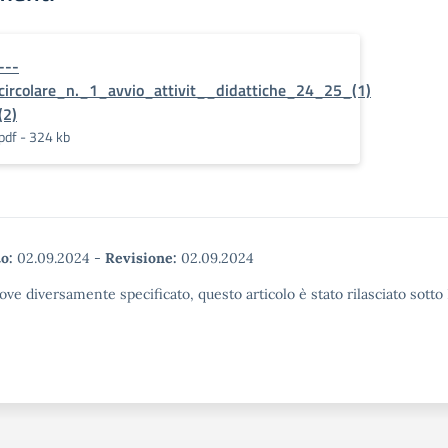
---
circolare_n._1_avvio_attivit__didattiche_24_25_(1)
(2)
pdf - 324 kb
o:
02.09.2024
-
Revisione:
02.09.2024
ove diversamente specificato, questo articolo è stato rilasciato sott