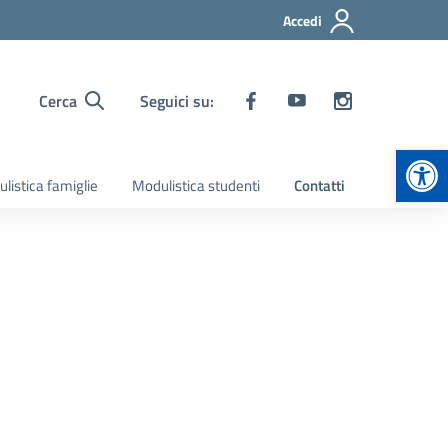
Accedi
Cerca
Seguici su:
Apr
listica famiglie
Modulistica studenti
Contatti