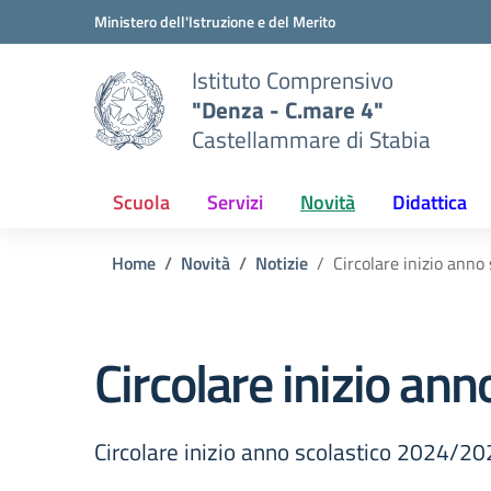
Vai ai contenuti
Vai al menu di navigazione
Vai al footer
Ministero dell'Istruzione e del Merito
Istituto Comprensivo
"Denza - C.mare 4"
Castellammare di Stabia
Scuola
Servizi
Novità
Didattica
Home
Novità
Notizie
Circolare inizio ann
Circolare inizio an
Circolare inizio anno scolastico 2024/2