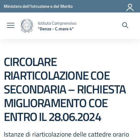
Vai ai contenuti
Vai al menu di navigazione
Vai al footer
Ministero dell'Istruzione e del Merito
Istituto Comprensivo
"Denza - C.mare 4"
CIRCOLARE
RIARTICOLAZIONE COE
SECONDARIA – RICHIESTA
MIGLIORAMENTO COE
ENTRO IL 28.06.2024
Istanze di riarticolazione delle cattedre orario