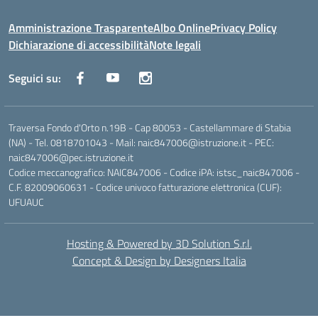
Amministrazione Trasparente
Albo Online
Privacy Policy
Dichiarazione di accessibilità
Note legali
Seguici su:
Traversa Fondo d'Orto n.19B - Cap 80053 - Castellammare di Stabia
(NA) - Tel. 0818701043 - Mail: naic847006@istruzione.it - PEC:
naic847006@pec.istruzione.it
Codice meccanografico: NAIC847006 - Codice iPA: istsc_naic847006 -
C.F. 82009060631 - Codice univoco fatturazione elettronica (CUF):
UFUAUC
Hosting & Powered by 3D Solution S.r.l.
Concept & Design by Designers Italia