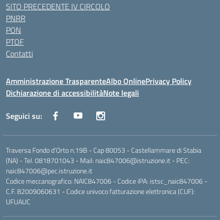
SITO PRECEDENTE IV CIRCOLO
PNRR
PON
PTOF
Contatti
Amministrazione Trasparente
Albo Online
Privacy Policy
Dichiarazione di accessibilità
Note legali
Seguici su:
Traversa Fondo d'Orto n.19B - Cap 80053 - Castellammare di Stabia
(NA) - Tel. 0818701043 - Mail: naic847006@istruzione.it - PEC:
naic847006@pec.istruzione.it
Codice meccanografico: NAIC847006 - Codice iPA: istsc_naic847006 -
C.F. 82009060631 - Codice univoco fatturazione elettronica (CUF):
UFUAUC