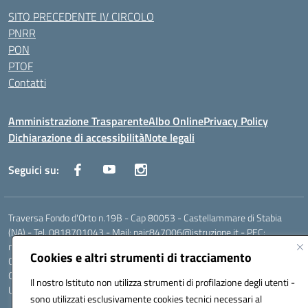
SITO PRECEDENTE IV CIRCOLO
PNRR
PON
PTOF
Contatti
Amministrazione Trasparente
Albo Online
Privacy Policy
Dichiarazione di accessibilità
Note legali
Seguici su:
Traversa Fondo d'Orto n.19B - Cap 80053 - Castellammare di Stabia
(NA) - Tel. 0818701043 - Mail: naic847006@istruzione.it - PEC:
naic847006@pec.istruzione.it
Cookies e altri strumenti di tracciamento
Codice meccanografico: NAIC847006 - Codice iPA: istsc_naic847006 -
C.F. 82009060631 - Codice univoco fatturazione elettronica (CUF):
Il nostro Istituto non utilizza strumenti di profilazione degli utenti -
UFUAUC
sono utilizzati esclusivamente cookies tecnici necessari al